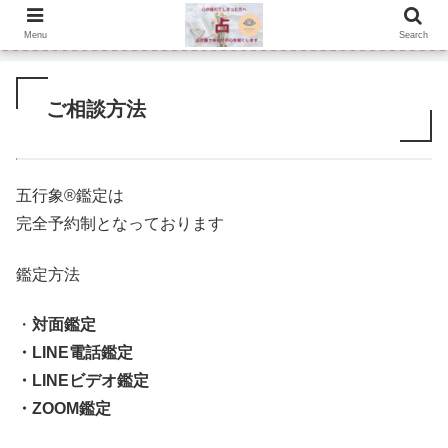
Menu
Search
ご相談方法
五行象®鑑定は
完全予約制となっております
鑑定方法
・
対面鑑定
・LINE電話鑑定
・LINEビデオ鑑定
・ZOOM鑑定